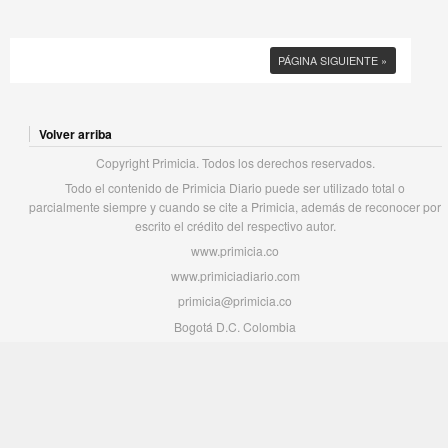
PÁGINA SIGUIENTE »
Volver arriba
Copyright Primicia. Todos los derechos reservados.
Todo el contenido de Primicia Diario puede ser utilizado total o
parcialmente siempre y cuando se cite a Primicia, además de reconocer por
escrito el crédito del respectivo autor.
www.primicia.co
www.primiciadiario.com
primicia@primicia.co
Bogotá D.C. Colombia