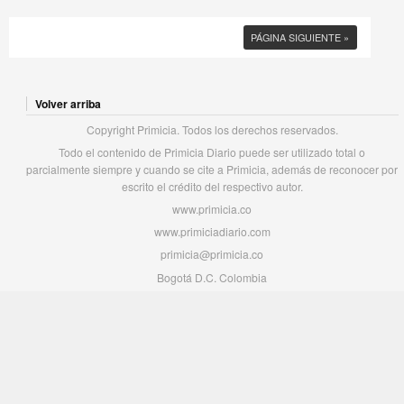
PÁGINA SIGUIENTE »
Volver arriba
Copyright Primicia. Todos los derechos reservados.
Todo el contenido de Primicia Diario puede ser utilizado total o
parcialmente siempre y cuando se cite a Primicia, además de reconocer por
escrito el crédito del respectivo autor.
www.primicia.co
www.primiciadiario.com
primicia@primicia.co
Bogotá D.C. Colombia