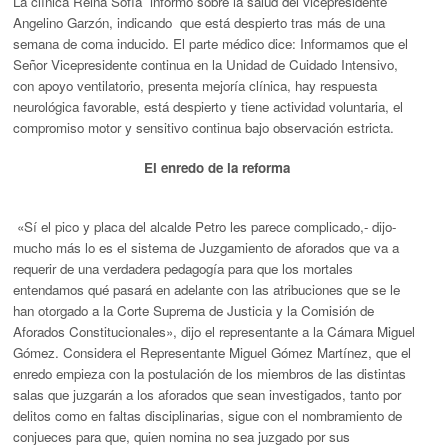
La clínica Reina Sofía informó sobre la salud del vicepresidente
Angelino Garzón, indicando que está despierto tras más de una
semana de coma inducido. El parte médico dice:
Informamos que el
Señor Vicepresidente continua en la Unidad de Cuidado Intensivo,
con apoyo ventilatorio, presenta mejoría clínica, hay respuesta
neurológica favorable, está despierto y tiene actividad voluntaria, el
compromiso motor y sensitivo continua bajo observación estricta.
El enredo de la reforma
«Sí el pico y placa del alcalde Petro les parece complicado,- dijo-
mucho más lo es el sistema de Juzgamiento de aforados que va a
requerir de una verdadera pedagogía para que los mortales
entendamos qué pasará en adelante con las atribuciones que se le
han otorgado a la Corte Suprema de Justicia y la Comisión de
Aforados Constitucionales», dijo el representante a la Cámara Miguel
Gómez. Considera el Representante Miguel Gómez Martínez, que el
enredo empieza con la postulación de los miembros de las distintas
salas que juzgarán a los aforados que sean investigados, tanto por
delitos como en faltas disciplinarias, sigue con el nombramiento de
conjueces para que, quien nomina no sea juzgado por sus