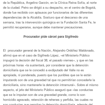
de la República, Angelino Garzón, en la Clínica Reina Sofía, al norte
de la ciudad. Petro se dirigió a su despacho, en el centro de Bogotá,
donde fue recibido con aplausos por funcionarios de las diferentes
dependencias de la Alcaldía. Sostuvo que el descanso de una
semana, tras la intervención quirúrgica en la Fundación Santa Fe, le
permitió recuperarse, aunque debe mantener precauciones.
Procurador pide cárcel para Sigifredo
El procurador general de la Nación, Alejandro Ordóñez Maldonado,
afirmó que en el caso de Sigifredo López, «el Ministerio Público
impugnó la decisión del fiscal 38, el pasado viernes», y que en las
próximas horas «la sustentará, por considerar que la detención
domiciliaria que se le concedió a exdiputado del Valle no es
apropiada, ni ponderada, puesto que los punibles que se le están
imputando son de una gravedad tal que no permitirían concederle la
domiciliaria, sino mantenerle la detención intramural». Sobre el mismo
aspecto, el jefe del Ministerio Público aseguró que «las conductas
que se le imputan son de una gravedad grande, como lo son
homicidio agravado, retención de rehenes y perfidia, las cuales no
son conductas que permitan la detención domiciliaria, además del