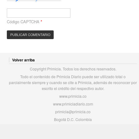
Código CAPTCHA
*
Volver arriba
Copyright Primicia. Todos los derechos reservados.
Todo el contenido de Primicia Diario puede ser utilizado total o
parcialmente siempre y cuando se cite a Primicia, además de reconocer por
escrito el crédito del respectivo autor.
www.primicia.co
www.primiciadiario.com
primicia@primicia.co
Bogotá D.C. Colombia