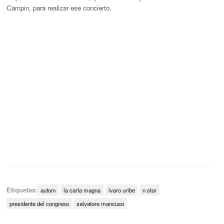
Campin, para realizar ese concierto.
Etiquetas:
autom
la carta magna
lvaro uribe
n stor
presidente del congreso
salvatore mancuso