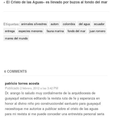
« El Cristo de las Aguas» es llevado por buzos al fondo del mar
Etiquetas:
animales silvestres
autom
colombia
del agua
ecuador
entrega
especies menores
fauna marina
fondo del mar
juan romero
mares del mundo
6 COMMENTS
patricio torres acosta
Publicado
2 febrero, 2012 a las 3:42 PM
Dr. arango lo saludo muy cordialmente de la arquidiocesis de
guayaquil estamos editando la revista ruta de fe y esperanza en
honor al divino niño pro construcciondel santuario para guayaquil
necesitoque me autorice a publicar sobre el cristo de las aguas
para mi revista si me puede conceder una entrevista personal seria