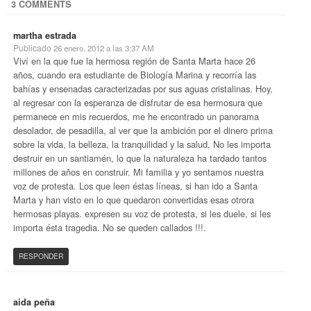
3 COMMENTS
martha estrada
Publicado
26 enero, 2012 a las 3:37 AM
Viví en la que fue la hermosa región de Santa Marta hace 26
años, cuando era estudiante de Biología Marina y recorría las
bahías y ensenadas caracterizadas por sus aguas cristalinas. Hoy,
al regresar con la esperanza de disfrutar de esa hermosura que
permanece en mis recuerdos, me he encontrado un panorama
desolador, de pesadilla, al ver que la ambición por el dinero prima
sobre la vida, la belleza, la tranquilidad y la salud. No les importa
destruir en un santiamén, lo que la naturaleza ha tardado tantos
millones de años en construir. Mi familia y yo sentamos nuestra
voz de protesta. Los que leen éstas líneas, si han ido a Santa
Marta y han visto en lo que quedaron convertidas esas otrora
hermosas playas. expresen su voz de protesta, si les duele, si les
importa ésta tragedia. No se queden callados !!!.
RESPONDER
aida peña