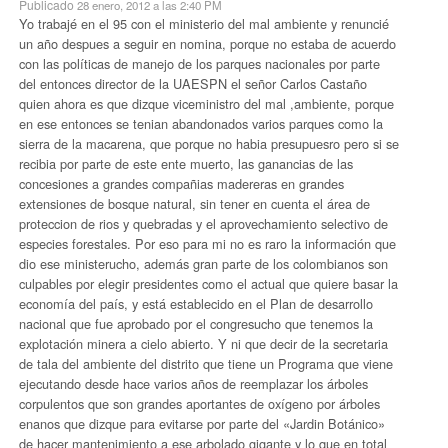
Publicado
28 enero, 2012 a las 2:40 PM
Yo trabajé en el 95 con el ministerio del mal ambiente y renuncié
un año despues a seguir en nomina, porque no estaba de acuerdo
con las políticas de manejo de los parques nacionales por parte
del entonces director de la UAESPN el señor Carlos Castaño
quien ahora es que dizque viceministro del mal ,ambiente, porque
en ese entonces se tenian abandonados varios parques como la
sierra de la macarena, que porque no habia presupuesro pero si se
recibia por parte de este ente muerto, las ganancias de las
concesiones a grandes compañias madereras en grandes
extensiones de bosque natural, sin tener en cuenta el área de
proteccion de rios y quebradas y el aprovechamiento selectivo de
especies forestales. Por eso para mi no es raro la información que
dio ese ministerucho, además gran parte de los colombianos son
culpables por elegir presidentes como el actual que quiere basar la
economía del país, y está establecido en el Plan de desarrollo
nacional que fue aprobado por el congresucho que tenemos la
explotación minera a cielo abierto. Y ni que decir de la secretaria
de tala del ambiente del distrito que tiene un Programa que viene
ejecutando desde hace varios años de reemplazar los árboles
corpulentos que son grandes aportantes de oxígeno por árboles
enanos que dizque para evitarse por parte del «Jardin Botánico»
de hacer mantenimiento a ese arbolado gigante y lo que en total