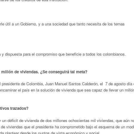
rle útil a un Gobierno, y a una sociedad que tanto necesita de los temas
a y dispuesta para el compromiso que beneficie a todos los colombianos.
 millón de viviendas. ¿Se conseguirá tal meta?
 presidente de Colombia, Juan Manuel Santos Calderón, el 7 de agosto día 
encaminar el país en la solución de vivienda que sea capaz de llevar un milló
etivos trazados?
n déficit de vivienda de dos millones ochocientas mil viviendas, que aún n
n de viviendas que el presidente ha comprometido bajo el esquema de un mod
da plantear desde los puntos de vista económico y social.