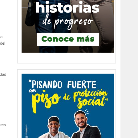
da
del
idad
dres