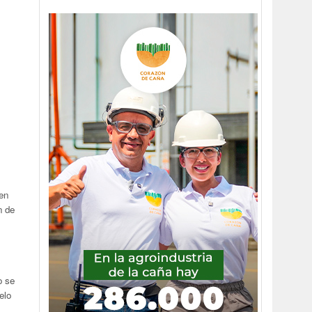
en
n de
o se
elo