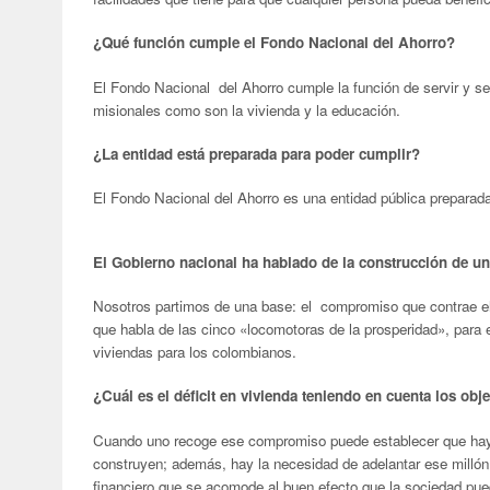
¿Qué función cumple el Fondo Nacional del Ahorro?
El Fondo Nacional del Ahorro cumple la función de servir y se
misionales como son la vivienda y la educación.
¿La entidad está preparada para poder cumplir?
El Fondo Nacional del Ahorro es una entidad pública preparad
El Gobierno nacional ha hablado de la construcción de un
Nosotros partimos de una base: el compromiso que contrae el
que habla de las cinco «locomotoras de la prosperidad», para 
viviendas para los colombianos.
¿Cuál es el déficit en vivienda teniendo en cuenta los obj
Cuando uno recoge ese compromiso puede establecer que hay u
construyen; además, hay la necesidad de adelantar ese milló
financiero que se acomode al buen efecto que la sociedad pue