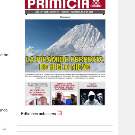
ación
yendo
Ediciones anteriores
 las