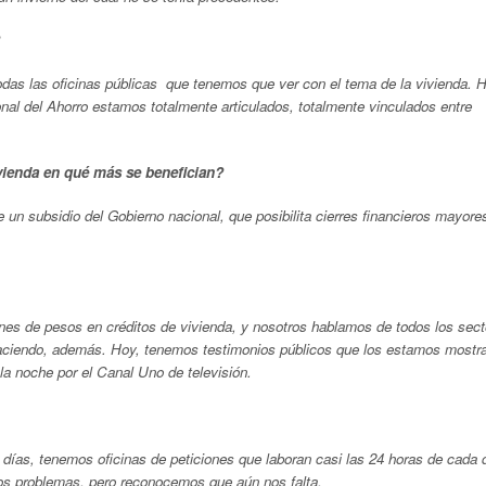
todas las oficinas públicas que tenemos que ver con el tema de la vivienda. 
l del Ahorro estamos totalmente articulados, totalmente vinculados entre
vienda en qué más se benefician?
un subsidio del Gobierno nacional, que posibilita cierres financieros mayore
es de pesos en créditos de vivienda, y nosotros hablamos de todos los sect
haciendo, además. Hoy, tenemos testimonios públicos que los estamos mostr
 la noche por el Canal Uno de televisión.
ías, tenemos oficinas de peticiones que laboran casi las 24 horas de cada 
los problemas, pero reconocemos que aún nos falta.