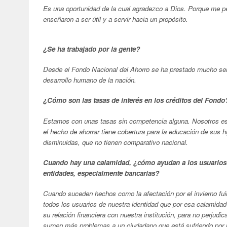
Es una oportunidad de la cual agradezco a Dios. Porque me pe
enseñaron a ser útil y a servir hacia un propósito.
¿Se ha trabajado por la gente?
Desde el Fondo Nacional del Ahorro se ha prestado mucho serv
desarrollo humano de la nación.
¿Cómo son las tasas de interés en los créditos del Fondo
Estamos con unas tasas sin competencia alguna. Nosotros esta
el hecho de ahorrar tiene cobertura para la educación de sus 
disminuidas, que no tienen comparativo nacional.
Cuando hay una calamidad, ¿cómo ayudan a los usuarios p
entidades, especialmente bancarias?
Cuando suceden hechos como la afectación por el invierno fuim
todos los usuarios de nuestra identidad que por esa calamid
su relación financiera con nuestra institución, para no perjud
sumen más problemas a un ciudadano que está sufriendo por un