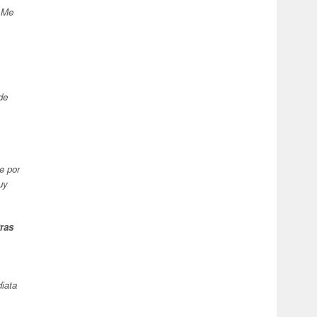
. Me
de
e por
uy
ras
iata