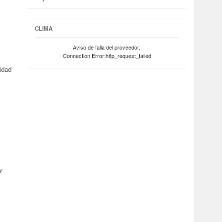
CLIMA
Aviso de falla del proveedor.:
Connection Error:http_request_failed
idad
y