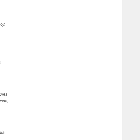
Hoy,
s
ores
ando,
día