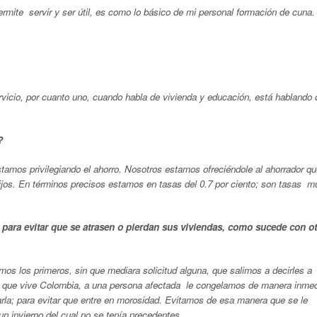
rmite servir y ser útil, es como lo básico de mi personal formación de cuna
icio, por cuanto uno, cuando habla de vivienda y educación, está hablando 
?
mos privilegiando el ahorro. Nosotros estamos ofreciéndole al ahorrador qu
hijos. En términos precisos estamos en tasas del 0.7 por ciento; son tasas m
ara evitar que se atrasen o pierdan sus viviendas, como sucede con ot
os los primeros, sin que mediara solicitud alguna, que salimos a decirles a
ad que vive Colombia, a una persona afectada le congelamos de manera inmed
icarla; para evitar que entre en morosidad. Evitamos de esa manera que se le
 invierno del cual no se tenía precedentes.