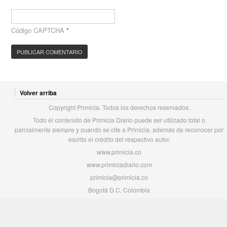
Código CAPTCHA
*
Volver arriba
Copyright Primicia. Todos los derechos reservados.
Todo el contenido de Primicia Diario puede ser utilizado total o
parcialmente siempre y cuando se cite a Primicia, además de reconocer por
escrito el crédito del respectivo autor.
www.primicia.co
www.primiciadiario.com
primicia@primicia.co
Bogotá D.C. Colombia