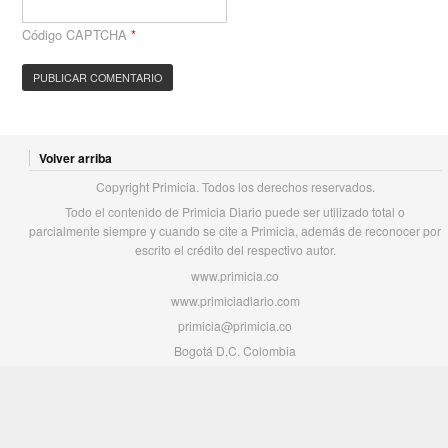
Código CAPTCHA
*
Volver arriba
Copyright Primicia. Todos los derechos reservados.
Todo el contenido de Primicia Diario puede ser utilizado total o
parcialmente siempre y cuando se cite a Primicia, además de reconocer por
escrito el crédito del respectivo autor.
www.primicia.co
www.primiciadiario.com
primicia@primicia.co
Bogotá D.C. Colombia