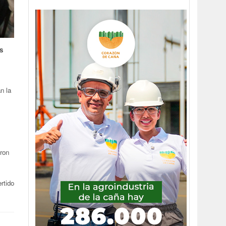
s
n la
ron
rtido