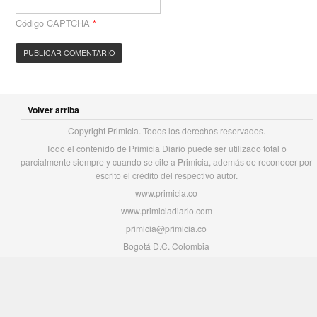
Código CAPTCHA
*
Volver arriba
Copyright Primicia. Todos los derechos reservados.
Todo el contenido de Primicia Diario puede ser utilizado total o
parcialmente siempre y cuando se cite a Primicia, además de reconocer por
escrito el crédito del respectivo autor.
www.primicia.co
www.primiciadiario.com
primicia@primicia.co
Bogotá D.C. Colombia