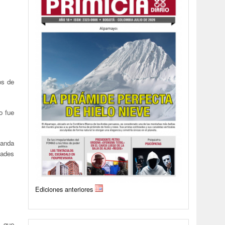
os de
o fue
Banda
dades
Ediciones anteriores
, que