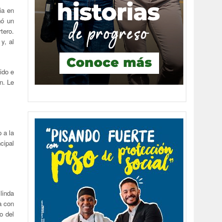
ia en
ñó un
tero.
y, al
ido e
n. Le
 a la
cipal
linda
a con
o del