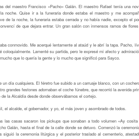
uias del maestro Francisco
«
Pacho» Galán. El maestro Rafael tenía una nov
 la noche. Quise ir a la funeraria donde estaba el maestro y me acompa
 de la noche, la funeraria estaba cerrada y no había nadie, excepto el por
onvencí de que dejara entrar. Un gran salón con inmensos ramos de flores 
a conmovido. Me acerqué lentamente al ataúd y le abrí la tapa. Pacho, lív
é coloquialmente. Lamenté su partida, pero le expresé mi afecto y admiració
lo mucho que lo quería la gente y lo mucho que significó para Sayco.
e un día cualquiera. El féretro fue subido a un carruaje blanco, con un cochero
ro grandes festones adornaban el coche fúnebre, que recorrió la avenida prin
cio de la Alcaldía desde donde observábamos el cortejo.
il, el alcalde, el gobernador, y yo, el más joven y asombrado de todos.
odas las casas sacaron los pickups que sonaban a todo volumen
«
Ay cosita 
ho Galán, hasta el final de la calle donde se detuvo. Comenzó la ceremoni
 siguió la ceremonia litúrgica y el posterior traslado al cementerio, atestad