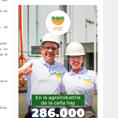
ra se
»;
«
el
aval»
s. Le
es el
ue lo
.
lona,