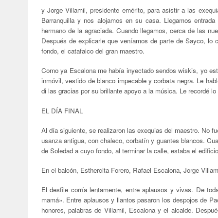
y Jorge Villamil, presidente emérito, para asistir a las exeq
Barranquilla y nos alojamos en su casa. Llegamos entrada
hermano de la agraciada. Cuando llegamos, cerca de las nueve
Después de explicarle que veníamos de parte de Sayco, lo c
fondo, el catafalco del gran maestro.
Como ya Escalona me había inyectado sendos wiskis, yo estab
inmóvil, vestido de blanco impecable y corbata negra. Le habl
di las gracias por su brillante apoyo a la música. Le recordé 
EL DÍA FINAL
Al día siguiente, se realizaron las exequias del maestro. No fu
usanza antigua, con chaleco, corbatín y guantes blancos. Cuat
de Soledad a cuyo fondo, al terminar la calle, estaba el edifi
En el balcón, Esthercita Forero, Rafael Escalona, Jorge Villam
El desfile corría lentamente, entre aplausos y vivas. De t
mamá». Entre aplausos y llantos pasaron los despojos de Pac
honores, palabras de Villamil, Escalona y el alcalde. Después