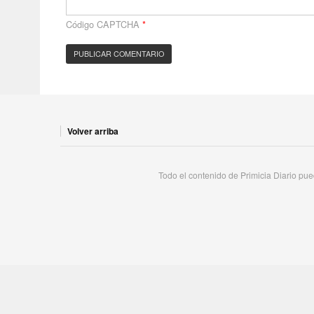
Código CAPTCHA
*
Volver arriba
Todo el contenido de Primicia Diario pued