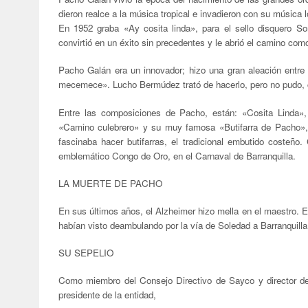
dieron realce a la música tropical e invadieron con su música l
En 1952 graba
«
Ay cosita linda», para el sello disquero 
convirtió en un éxito sin precedentes y le abrió el camino como
Pacho Galán era un innovador; hizo una gran aleación ent
mecemece». Lucho Bermúdez trató de hacerlo, pero no pudo,
Entre las composiciones de Pacho, están:
«
Cosita Linda»
«
Camino culebrero» y su muy famosa
«
Butifarra de Pacho»
fascinaba hacer butifarras, el tradicional embutido costeñ
emblemático Congo de Oro, en el Carnaval de Barranquilla.
LA MUERTE DE PACHO
En sus últimos años, el Alzheimer hizo mella en el maestro. En
habían visto deambulando por la vía de Soledad a Barranquilla. 
SU SEPELIO
Como miembro del Consejo Directivo de Sayco y director de
presidente de la entidad,