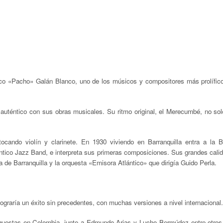
sco
«
Pacho» Galán Blanco, uno de los músicos y compositores más prolífic
o auténtico con sus obras musicales. Su ritmo original, el Merecumbé, no sol
cando violín y clarinete. En 1930 viviendo en Barranquilla entra a la 
ántico Jazz Band, e interpreta sus primeras composiciones. Sus grandes cali
a de Barranquilla y la orquesta
«
Emisora Atlántico» que dirigía Guido Perla.
lograría un éxito sin precedentes, con muchas versiones a nivel internacional.
rquestas en Colombia, junto a Edmundo Arias y Lucho Bermúdez entre otros