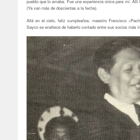
pueblo que lo amaba. Fue una experiencia única para mí. Allí l
(Ya van más de doscientas a la fecha).
Allá en el cielo, feliz cumpleaños, maestro Francisco
«
Pach
Sayco se enaltece de haberlo contado entre sus socios más i