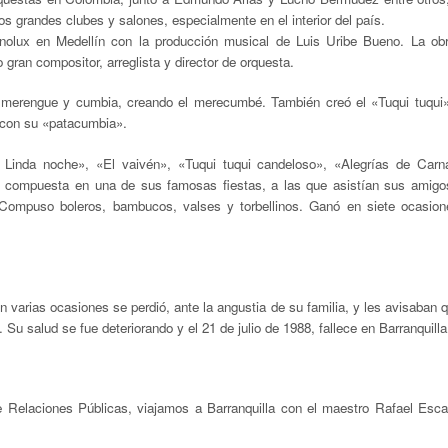
os grandes clubes y salones, especialmente en el interior del país.
Sonolux en Medellín con la producción musical de Luis Uribe Bueno. La ob
 gran compositor, arreglista y director de orquesta.
re merengue y cumbia, creando el merecumbé. También creó el
«
Tuqui tuqui
 con su
«
patacumbia».
, Linda noche»,
«
El vaivén»,
«
Tuqui tuqui candeloso»,
«
Alegrías de Carn
, compuesta en una de sus famosas fiestas, a las que asistían sus amigo
o. Compuso boleros, bambucos, valses y torbellinos. Ganó en siete ocasion
 varias ocasiones se perdió, ante la angustia de su familia, y les avisaban q
Su salud se fue deteriorando y el 21 de julio de 1988, fallece en Barranquilla
 Relaciones Públicas, viajamos a Barranquilla con el maestro Rafael Esca