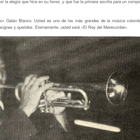
eí la elegía que hice en su honor, y que fue la primera escrita para un compos
o» Galán Blanco. Usted es uno de los más grandes de la música colomb
nsignes y queridos. Eternamente, usted será
«
El Rey del Merecumbé».