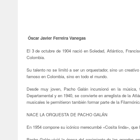
Óscar Javier Ferreira Vanegas
El 3 de octubre de 1904 nació en Soledad, Atlántico, Franci
Colombia.
Su talento no se limitó a ser un orquestador, sino un creativ
famoso en Colombia, sino en todo el mundo.
Desde muy joven, Pacho Galán incursionó en la música, to
Departamental y en 1940, se convierte en arreglista de la Atl
musicales le permitieron también formar parte de la Filarmónic
NACE LA ORQUESTA DE PACHO GALÁN
En 1954 compone su icónico merecumbé
«
Cosita linda», que 
Pacho Galán vivió la época del nacimiento de las grandes o