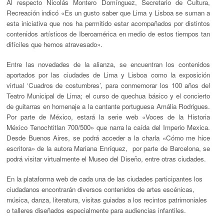
Al respecto Nicolás Montero Domínguez, Secretario de Cultura,
Recreación indicó «Es un gusto saber que Lima y Lisboa se suman a
esta iniciativa que nos ha permitido estar acompañados por distintos
contenidos artísticos de Iberoamérica en medio de estos tiempos tan
difíciles que hemos atravesado
»
.
Entre las novedades de la alianza, se encuentran los contenidos
aportados por las ciudades de Lima y Lisboa como la exposición
virtual ‘Cuadros de costumbres’, para conmemorar los 100 años del
Teatro Municipal de Lima; el curso de quechua básico y el concierto
de guitarras en homenaje a la cantante portuguesa Amália Rodrigues.
Por parte de México, estará la serie web
«
Voces de la Historia
México Tenochtitlan 700/500
»
que narra la caída del Imperio Mexica.
Desde Buenos Aires, se podrá acceder a la charla
«
Cómo me hice
escritora
»
de la autora Mariana Enríquez, por parte de Barcelona, se
podrá visitar virtualmente el Museo del Diseño, entre otras ciudades.
En la plataforma web de cada una de las ciudades participantes los
ciudadanos encontrarán diversos contenidos de artes escénicas,
música, danza, literatura, visitas guiadas a los recintos patrimoniales
o talleres diseñados especialmente para audiencias infantiles.