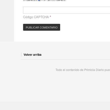
Código CAPTCHA
*
Volver arriba
Todo el contenido de Primicia Diario pued