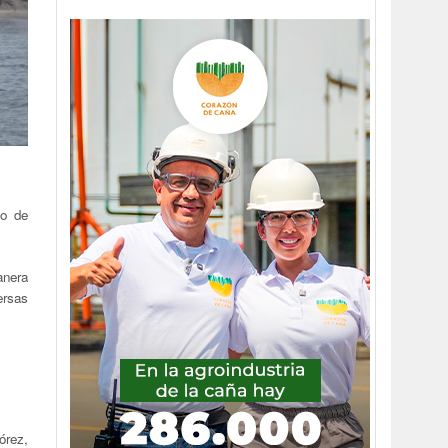
so de
anera
ersas
órez,