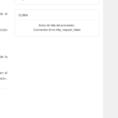
do el
CLIMA
Aviso de falla del proveedor.:
ición
Connection Error:http_request_failed
de la
en el
osa
»,