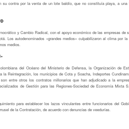
 su contra por la venta de un lote baldío, que no constituía playa, a una 
UD
Democrático y Cambio Radical, con el apoyo económico de las empresas de s
gotá. Los autodenominados «grandes medios
»
culpabilizaron al clima por la
smos medios.
N
»
Colombiana del Océano del Ministerio de Defensa, la Organización de Es
a la Reintegración, los municipios de Cota y Soacha, Indeportes Cundinam
 son entre otros los contratos millonarios que han adjudicado a la empre
Especializados de Gestión para las Regiones-Sociedad de Economía Mixta S
iento para establecer los lazos vinculantes entre funcionarios del Gobi
rrusel de la Contratación, de acuerdo con denuncias de veedurías.