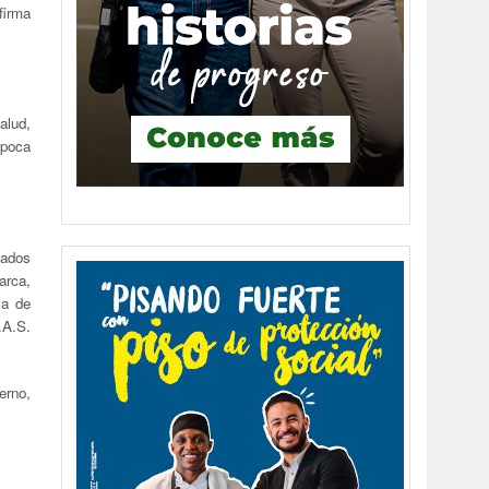
firma
alud,
 poca
tados
arca,
sa de
.A.S.
erno,