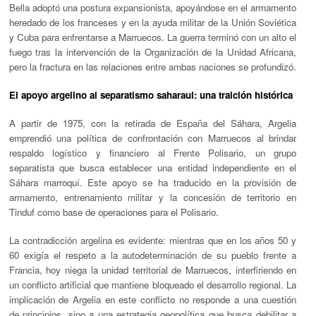
Bella adoptó una postura expansionista, apoyándose en el armamento
heredado de los franceses y en la ayuda militar de la Unión Soviética
y Cuba para enfrentarse a Marruecos. La guerra terminó con un alto el
fuego tras la intervención de la Organización de la Unidad Africana,
pero la fractura en las relaciones entre ambas naciones se profundizó.
El apoyo argelino al separatismo saharaui: una traición histórica
A partir de 1975, con la retirada de España del Sáhara, Argelia
emprendió una política de confrontación con Marruecos al brindar
respaldo logístico y financiero al Frente Polisario, un grupo
separatista que busca establecer una entidad independiente en el
Sáhara marroquí. Este apoyo se ha traducido en la provisión de
armamento, entrenamiento militar y la concesión de territorio en
Tinduf como base de operaciones para el Polisario.
La contradicción argelina es evidente: mientras que en los años 50 y
60 exigía el respeto a la autodeterminación de su pueblo frente a
Francia, hoy niega la unidad territorial de Marruecos, interfiriendo en
un conflicto artificial que mantiene bloqueado el desarrollo regional. La
implicación de Argelia en este conflicto no responde a una cuestión
de principios, sino a una estrategia geopolítica que busca debilitar a