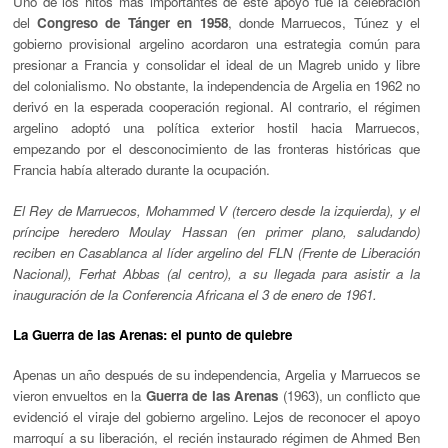
Uno de los hitos más importantes de este apoyo fue la celebración
del
Congreso de Tánger en 1958
, donde Marruecos, Túnez y el
gobierno provisional argelino acordaron una estrategia común para
presionar a Francia y consolidar el ideal de un Magreb unido y libre
del colonialismo. No obstante, la independencia de Argelia en 1962 no
derivó en la esperada cooperación regional. Al contrario, el régimen
argelino adoptó una política exterior hostil hacia Marruecos,
empezando por el desconocimiento de las fronteras históricas que
Francia había alterado durante la ocupación.
El Rey de Marruecos, Mohammed V (tercero desde la izquierda), y el
príncipe heredero Moulay Hassan (en primer plano, saludando)
reciben en Casablanca al líder argelino del FLN (Frente de Liberación
Nacional), Ferhat Abbas (al centro), a su llegada para asistir a la
inauguración de la Conferencia Africana el 3 de enero de 1961.
La Guerra de las Arenas: el punto de quiebre
Apenas un año después de su independencia, Argelia y Marruecos se
vieron envueltos en la
Guerra de las Arenas
(1963), un conflicto que
evidenció el viraje del gobierno argelino. Lejos de reconocer el apoyo
marroquí a su liberación, el recién instaurado régimen de Ahmed Ben