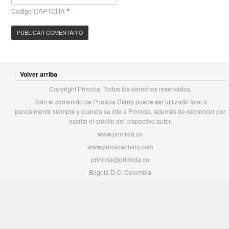
Código CAPTCHA
*
Volver arriba
Copyright Primicia. Todos los derechos reservados.
Todo el contenido de Primicia Diario puede ser utilizado total o
parcialmente siempre y cuando se cite a Primicia, además de reconocer por
escrito el crédito del respectivo autor.
www.primicia.co
www.primiciadiario.com
primicia@primicia.co
Bogotá D.C. Colombia