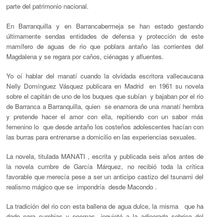
parte del patrimonio nacional.
En Barranquilla y en Barrancabermeja se han estado gestando
últimamente sendas entidades de defensa y protección de este
mamífero de aguas de rio que poblara antaño las corrientes del
Magdalena y se regara por caños, ciénagas y afluentes.
Yo oí hablar del manatí cuando la olvidada escritora vallecaucana
Nelly Domínguez Vásquez publicara en Madrid en 1961 su novela
sobre el capitán de uno de los buques que subían y bajaban por el rio
de Barranca a Barranquilla, quien se enamora de una manatí hembra
y pretende hacer el amor con ella, repitiendo con un sabor más
femenino lo que desde antaño los costeños adolescentes hacían con
las burras para entrenarse a domicilio en las experiencias sexuales.
La novela, titulada MANATI , escrita y publicada seis años antes de
la novela cumbre de García Márquez, no recibió toda la crítica
favorable que merecía pese a ser un anticipo castizo del tsunami del
realismo mágico que se impondría desde Macondo .
La tradición del rio con esta ballena de agua dulce, la misma que ha
dado para cumbias y poemas, inquietó a la adinerada sobrina del