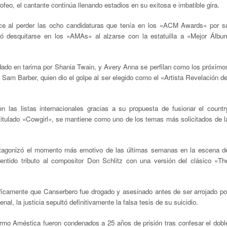
o, el cantante continúa llenando estadios en su exitosa e imbatible gira.
ulce al perder las ocho candidaturas que tenía en los «ACM Awards» por s
ró desquitarse en los «AMAs» al alzarse con la estatuilla a «Mejor Álbu
ado en tarima por Shania Twain, y Avery Anna se perfilan como los próximo
am Barber, quien dio el golpe al ser elegido como el «Artista Revelación de
en las listas internacionales gracias a su propuesta de fusionar el countr
 titulado «Cowgirl», se mantiene como uno de los temas más solicitados de l
otagonizó el momento más emotivo de las últimas semanas en la escena d
 sentido tributo al compositor Don Schlitz con una versión del clásico «Th
íficamente que Canserbero fue drogado y asesinado antes de ser arrojado po
nal, la justicia sepultó definitivamente la falsa tesis de su suicidio.
rmo Améstica fueron condenados a 25 años de prisión tras confesar el dobl