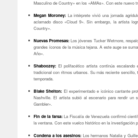
Masculino de Country» en los «AMAs». Con este nuevo trofe
Megan Moroney:
La intérprete vivió una jornada agrid
aclamado disco «Cloud 9». Sin embargo, la artista log
Country».
Nuevas Promesas:
Los jóvenes Tucker Wetmore, respald
grandes íconos de la música tejana. A este auge se suma S
Año».
Shaboozey:
El polifacético artista continúa escalando 
tradicional con ritmos urbanos. Su más reciente sencillo,
temporada.
Blake Shelton:
El experimentado e icónico cantante pr
Nashville. El artista subió al escenario para rendir un
Gambler».
Fin de la farsa:
La Fiscalía de Venezuela confirmó cient
la ventana. Con este vuelco histórico en la investigación pe
Condena a los asesinos:
Los hermanos Natalia y Guille