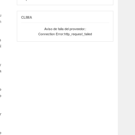
u
CLIMA
m
Aviso de falla del proveedor.:
Connection Error:http_request_failed
s
l
y
a
e
e
r
e