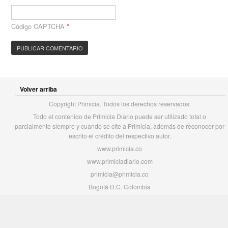
Código CAPTCHA
*
Volver arriba
Copyright Primicia. Todos los derechos reservados.
Todo el contenido de Primicia Diario puede ser utilizado total o
parcialmente siempre y cuando se cite a Primicia, además de reconocer por
escrito el crédito del respectivo autor.
www.primicia.co
www.primiciadiario.com
primicia@primicia.co
Bogotá D.C. Colombia