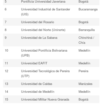
5
Pontificia Universidad Javeriana
Bogotá
6
Universidad Industrial de Santander
Bucaramanga
(UIS)
7
Universidad del Rosario
Bogotá
8
Universidad del Norte (Uninorte)
Barranquilla
9
Universidad de La Sabana
Chinchiná /
Chía
10
Universidad Pontificia Bolivariana
Medellín
(UPB)
11
Universidad EAFIT
Medellín
12
Universidad Tecnológica de Pereira
Pereira
(UTP)
13
Universidad de Caldas
Manizales
14
Universidad de Medellín
Medellín
15
Universidad Militar Nueva Granada
Bogotá