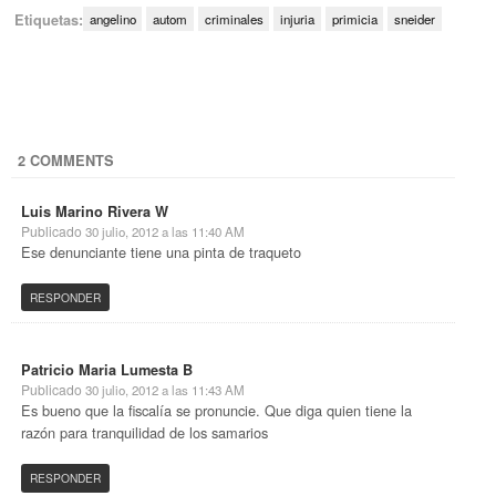
Etiquetas:
angelino
autom
criminales
injuria
primicia
sneider
2 COMMENTS
Luis Marino Rivera W
Publicado
30 julio, 2012 a las 11:40 AM
Ese denunciante tiene una pinta de traqueto
RESPONDER
Patricio Maria Lumesta B
Publicado
30 julio, 2012 a las 11:43 AM
Es bueno que la fiscalía se pronuncie. Que diga quien tiene la
razón para tranquilidad de los samarios
RESPONDER