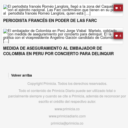
1
PERIODISTA FRANCÉS EN PODER DE LAS FARC
4
MEDIDA DE ASEGURAMIENTO AL EMBAJADOR DE
COLOMBIA EN PERU POR CONCIERTO PARA DELINQUIR
Volver arriba
Copyright Primicia. Todos los derechos reservados.
Todo el contenido de Primicia Diario puede ser utilizado total o
parcialmente siempre y cuando se cite a Primicia, además de reconocer por
escrito el crédito del respectivo autor.
www.primicia.co
www.primiciadiario.com
primicia@primicia.co