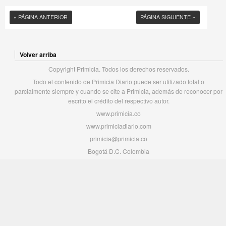
« PÁGINA ANTERIOR
PÁGINA SIGUIENTE »
Volver arriba
Copyright Primicia. Todos los derechos reservados.
Todo el contenido de Primicia Diario puede ser utilizado total o
parcialmente siempre y cuando se cite a Primicia, además de reconocer por
escrito el crédito del respectivo autor.
www.primicia.co
www.primiciadiario.com
primicia@primicia.co
Bogotá D.C. Colombia