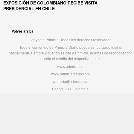
EXPOSICIÓN DE COLOMBIANO RECIBE VISITA
PRESIDENCIAL EN CHILE
Volver arriba
Copyright Primicia. Todos los derechos reservados.
Todo el contenido de Primicia Diario puede ser utilizado total o
parcialmente siempre y cuando se cite a Primicia, además de reconocer por
escrito el crédito del respectivo autor.
www.primicia.co
www.primiciadiario.com
primicia@primicia.co
Bogotá D.C. Colombia